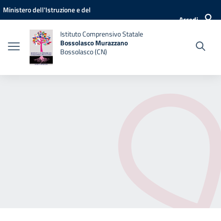
Vai ai contenuti
Vai al menu di navigazione
Vai al footer
Ministero dell'Istruzione e del
Accedi
Merito
Istituto Comprensivo Statale
Bossolasco Murazzano
Bossolasco (CN)