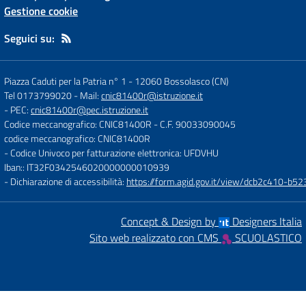
Gestione cookie
Seguici su:
Piazza Caduti per la Patria n° 1
-
12060 Bossolasco (CN)
Tel 0173799020
- Mail:
cnic81400r@istruzione.it
- PEC:
cnic81400r@pec.istruzione.it
Codice meccanografico: CNIC81400R
- C.F. 90033090045
codice meccanografico: CNIC81400R
- Codice Univoco per fatturazione elettronica: UFDVHU
Iban:: IT32F0342546020000000010939
- Dichiarazione di accessibilità:
https://form.agid.gov.it/view/dcb2c410-
Concept & Design by
Designers Italia
Sito web realizzato con CMS
SCUOLASTICO