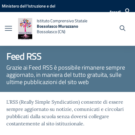
Vai ai contenuti
Vai al menu di navigazione
Vai al footer
Ministero dell'Istruzione e del
Accedi
Merito
Istituto Comprensivo Statale
Bossolasco Murazzano
Bossolasco (CN)
Feed RSS
Grazie ai Feed RSS è possibile rimanere sempre
aggiornato, in maniera del tutto gratuita, sulle
ultime pubblicazioni del sito web
L'RSS (Really Simple Syndication) consente di essere
sempre aggiornato su notizie, comunicati e circolari
pubblicati dalla scuola senza doversi collegare
costantemente al sito istituzionale.