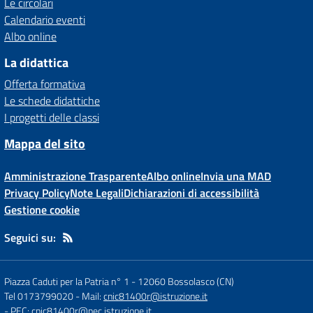
Le circolari
Calendario eventi
Albo online
La didattica
Offerta formativa
Le schede didattiche
I progetti delle classi
Mappa del sito
Amministrazione Trasparente
Albo online
Invia una MAD
Privacy Policy
Note Legali
Dichiarazioni di accessibilità
Gestione cookie
Seguici su:
Piazza Caduti per la Patria n° 1
-
12060 Bossolasco (CN)
Tel 0173799020
- Mail:
cnic81400r@istruzione.it
- PEC:
cnic81400r@pec.istruzione.it