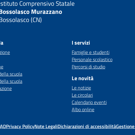
Istituto Comprensivo Statale
Bossolasco Murazzano
Bossolasco (CN)
la
I servizi
zione
Famiglie e studenti
Personale scolastico
ne
Percorsi di studio
della scuola
Le novità
della scuola
Le notizie
azione
Le circolari
Calendario eventi
Albo online
MAD
Privacy Policy
Note Legali
Dichiarazioni di accessibilità
Gestione