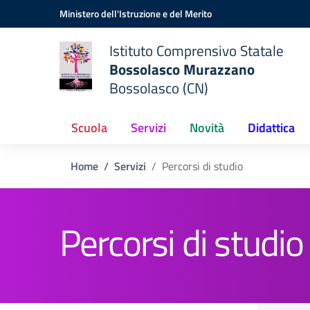
Vai ai contenuti
Vai al menu di navigazione
Vai al footer
Ministero dell'Istruzione e del Merito
Istituto Comprensivo Statale
Bossolasco Murazzano
Bossolasco (CN)
Scuola
Servizi
Novità
Didattica
Home
Servizi
Percorsi di studio
Percorsi di studio