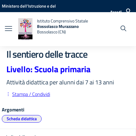
Vai ai contenuti
Vai al menu di navigazione
Vai al footer
Ministero dell'Istruzione e del
Accedi
Merito
Istituto Comprensivo Statale
Bossolasco Murazzano
Bossolasco (CN)
Il sentiero delle tracce
Livello: Scuola primaria
Attività didattica per alunni dai 7 ai 13 anni
Stampa / Condividi
Argomenti
Scheda didattica