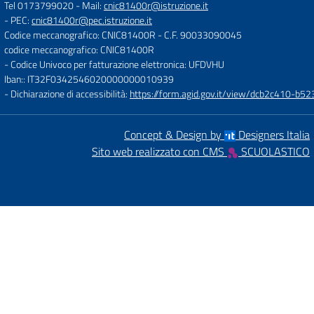
Tel 0173799020
- Mail:
cnic81400r@istruzione.it
- PEC:
cnic81400r@pec.istruzione.it
Codice meccanografico: CNIC81400R
- C.F. 90033090045
codice meccanografico: CNIC81400R
- Codice Univoco per fatturazione elettronica: UFDVHU
Iban:: IT32F0342546020000000010939
- Dichiarazione di accessibilità:
https://form.agid.gov.it/view/dcb2c410-
Concept & Design by
Designers Italia
Sito web realizzato con CMS
SCUOLASTICO