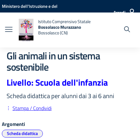
Vai ai contenuti
Vai al menu di navigazione
Vai al footer
Ministero dell'Istruzione e del
Accedi
Merito
Istituto Comprensivo Statale
Bossolasco Murazzano
Bossolasco (CN)
Gli animali in un sistema
sostenibile
Livello: Scuola dell'infanzia
Scheda didattica per alunni dai 3 ai 6 anni
Stampa / Condividi
Argomenti
Scheda didattica