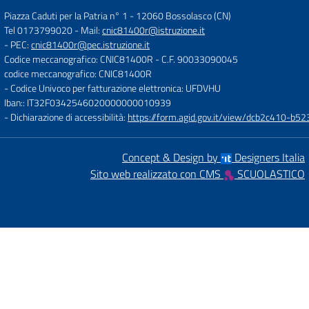
Piazza Caduti per la Patria n° 1
-
12060 Bossolasco (CN)
Tel 0173799020
- Mail:
cnic81400r@istruzione.it
- PEC:
cnic81400r@pec.istruzione.it
Codice meccanografico: CNIC81400R
- C.F. 90033090045
codice meccanografico: CNIC81400R
- Codice Univoco per fatturazione elettronica: UFDVHU
Iban:: IT32F0342546020000000010939
- Dichiarazione di accessibilità:
https://form.agid.gov.it/view/dcb2c410-
Concept & Design by
Designers Italia
Sito web realizzato con CMS
SCUOLASTICO