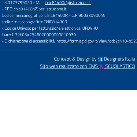
Tel 0173799020
- Mail:
cnic81400r@istruzione.it
- PEC:
cnic81400r@pec.istruzione.it
Codice meccanografico: CNIC81400R
- C.F. 90033090045
codice meccanografico: CNIC81400R
- Codice Univoco per fatturazione elettronica: UFDVHU
Iban:: IT32F0342546020000000010939
- Dichiarazione di accessibilità:
https://form.agid.gov.it/view/dcb2c410-
Concept & Design by
Designers Italia
Sito web realizzato con CMS
SCUOLASTICO