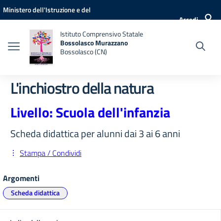
Vai ai contenuti
Vai al menu di navigazione
Vai al footer
Ministero dell'Istruzione e del
Accedi
Merito
Istituto Comprensivo Statale
Bossolasco Murazzano
Bossolasco (CN)
L'inchiostro della natura
Livello: Scuola dell'infanzia
Scheda didattica per alunni dai 3 ai 6 anni
Stampa / Condividi
Argomenti
Scheda didattica