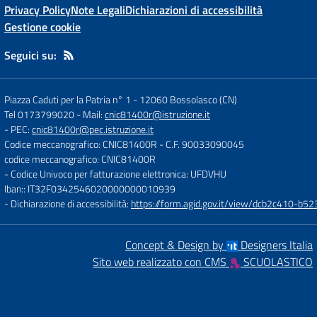
Privacy Policy
Note Legali
Dichiarazioni di accessibilità
Gestione cookie
Seguici su:
Piazza Caduti per la Patria n° 1
-
12060 Bossolasco (CN)
Tel 0173799020
- Mail:
cnic81400r@istruzione.it
- PEC:
cnic81400r@pec.istruzione.it
Codice meccanografico: CNIC81400R
- C.F. 90033090045
codice meccanografico: CNIC81400R
- Codice Univoco per fatturazione elettronica: UFDVHU
Iban:: IT32F0342546020000000010939
- Dichiarazione di accessibilità:
https://form.agid.gov.it/view/dcb2c410-
Concept & Design by
Designers Italia
Sito web realizzato con CMS
SCUOLASTICO