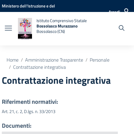
Vai ai contenuti
Vai al menu di navigazione
Vai al footer
Ministero dell'Istruzione e del
Accedi
Merito
Istituto Comprensivo Statale
Bossolasco Murazzano
Bossolasco (CN)
Home
Amministrazione Trasparente
Personale
Contrattazione integrativa
Contrattazione integrativa
Riferimenti normativi:
Art. 21, c. 2, D.lgs. n. 33/2013
Documenti: