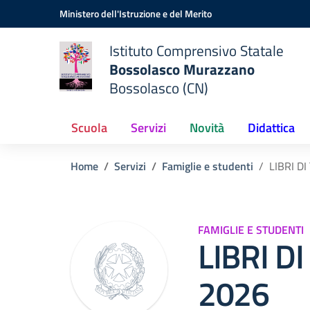
Vai ai contenuti
Vai al menu di navigazione
Vai al footer
Ministero dell'Istruzione e del Merito
Istituto Comprensivo Statale
Bossolasco Murazzano
Bossolasco (CN)
Scuola
Servizi
Novità
Didattica
Home
Servizi
Famiglie e studenti
LIBRI D
FAMIGLIE E STUDENTI
LIBRI D
2026