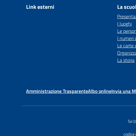
Link esterni
La scuo
Presenta
I luoghi
Le perso
I numeri 
Le carte 
Organizz
La storia
Amministrazione Trasparente
Albo online
Invia una 
Tel 
codice