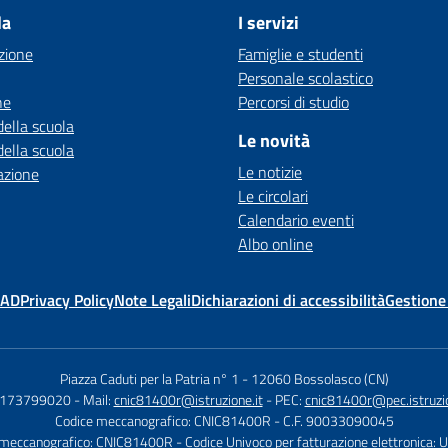
la
I servizi
zione
Famiglie e studenti
Personale scolastico
ne
Percorsi di studio
della scuola
Le novità
della scuola
Le notizie
azione
Le circolari
Calendario eventi
Albo online
MAD
Privacy Policy
Note Legali
Dichiarazioni di accessibilità
Gestione
Piazza Caduti per la Patria n° 1
-
12060 Bossolasco (CN)
0173799020
- Mail:
cnic81400r@istruzione.it
- PEC:
cnic81400r@pec.istruzio
Codice meccanografico: CNIC81400R
- C.F. 90033090045
 meccanografico: CNIC81400R
- Codice Univoco per fatturazione elettronica