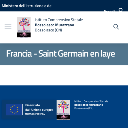
Vai ai contenuti
Vai al menu di navigazione
Vai al footer
Ministero dell'Istruzione e del
Accedi
Merito
Istituto Comprensivo Statale
Bossolasco Murazzano
Bossolasco (CN)
Francia - Saint Germain en laye
Istituto Comprensivo Statale
Bossolasco Murazzano
Bossolasco (CN)