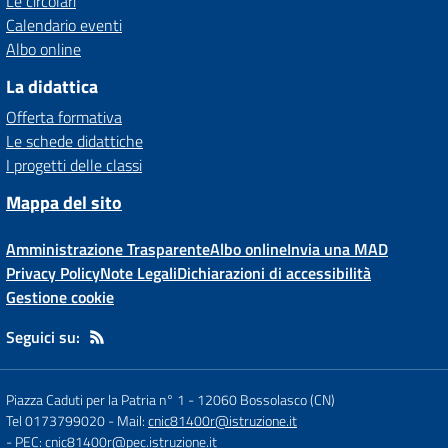
Le circolari
Calendario eventi
Albo online
La didattica
Offerta formativa
Le schede didattiche
I progetti delle classi
Mappa del sito
Amministrazione Trasparente
Albo online
Invia una MAD
Privacy Policy
Note Legali
Dichiarazioni di accessibilità
Gestione cookie
Seguici su:
Piazza Caduti per la Patria n° 1
-
12060 Bossolasco (CN)
Tel 0173799020
- Mail:
cnic81400r@istruzione.it
- PEC:
cnic81400r@pec.istruzione.it