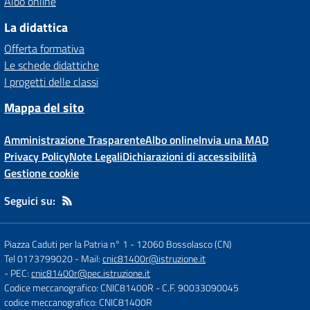
Albo online
La didattica
Offerta formativa
Le schede didattiche
I progetti delle classi
Mappa del sito
Amministrazione Trasparente
Albo online
Invia una MAD
Privacy Policy
Note Legali
Dichiarazioni di accessibilità
Gestione cookie
Seguici su:
Piazza Caduti per la Patria n° 1
-
12060 Bossolasco (CN)
Tel 0173799020
- Mail:
cnic81400r@istruzione.it
- PEC:
cnic81400r@pec.istruzione.it
Codice meccanografico: CNIC81400R
- C.F. 90033090045
codice meccanografico: CNIC81400R