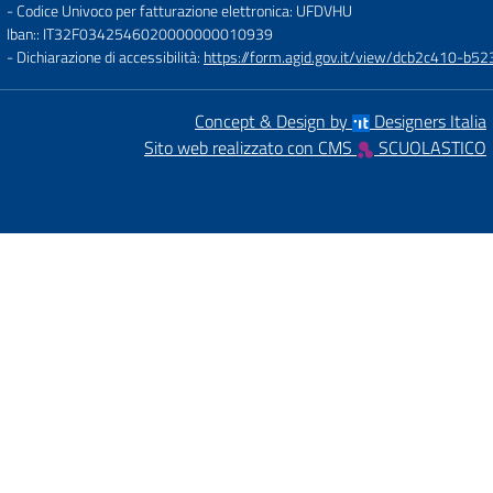
- Codice Univoco per fatturazione elettronica: UFDVHU
Iban:: IT32F0342546020000000010939
- Dichiarazione di accessibilità:
https://form.agid.gov.it/view/dcb2c410-
Concept & Design by
Designers Italia
Sito web realizzato con CMS
SCUOLASTICO