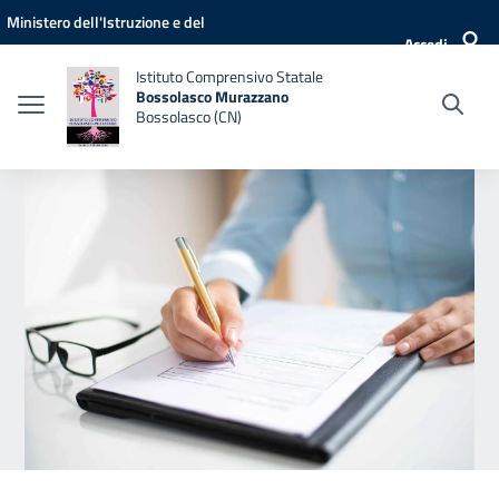
Vai ai contenuti
Vai al menu di navigazione
Vai al footer
Ministero dell'Istruzione e del
Accedi
Merito
Istituto Comprensivo Statale
Bossolasco Murazzano
Bossolasco (CN)