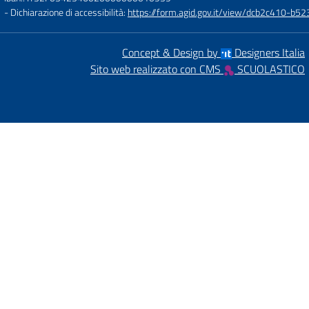
- Dichiarazione di accessibilità:
https://form.agid.gov.it/view/dcb2c410-
Concept & Design by
Designers Italia
Sito web realizzato con CMS
SCUOLASTICO