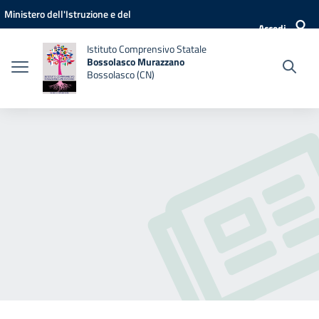
Vai ai contenuti
Vai al menu di navigazione
Vai al footer
Ministero dell'Istruzione e del
Accedi
Merito
Istituto Comprensivo Statale
Bossolasco Murazzano
Bossolasco (CN)