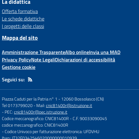
La didattica
Offerta formativa
Le schede didattiche
I progetti delle classi
Mappa del sito
Amministrazione Trasparente
Albo online
Invia una MAD
Privacy Policy
Note Legali
Dichiarazioni di accessibilità
Gestione cookie
Seguici su:
Piazza Caduti per la Patria n° 1
-
12060 Bossolasco (CN)
Tel 0173799020
- Mail:
cnic81400r@istruzione.it
- PEC:
cnic81400r@pec.istruzione.it
Codice meccanografico: CNIC81400R
- C.F. 90033090045
codice meccanografico: CNIC81400R
- Codice Univoco per fatturazione elettronica: UFDVHU
Iban:: IT32F0342546020000000010939