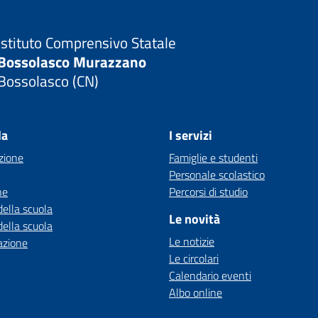
Istituto Comprensivo Statale
Bossolasco Murazzano
Bossolasco (CN)
la
I servizi
zione
Famiglie e studenti
Personale scolastico
ne
Percorsi di studio
della scuola
Le novità
della scuola
Le notizie
azione
Le circolari
Calendario eventi
Albo online