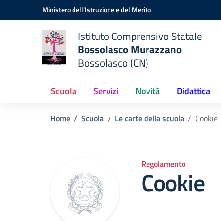
Vai ai contenuti
Vai al menu di navigazione
Vai al footer
Ministero dell'Istruzione e del Merito
Istituto Comprensivo Statale
Bossolasco Murazzano
Bossolasco (CN)
Scuola
Servizi
Novità
Didattica
Home
Scuola
Le carte della scuola
Cookie
Regolamento
Cookie