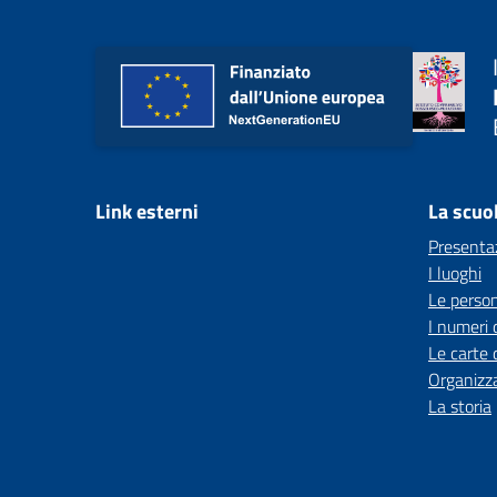
Link esterni
La scuo
Presenta
I luoghi
Le perso
I numeri 
Le carte 
Organizz
La storia