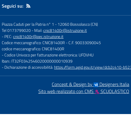
Seguici su:
Piazza Caduti per la Patria n° 1
-
12060 Bossolasco (CN)
Tel 0173799020
- Mail:
cnic81400r@istruzione.it
- PEC:
cnic81400r@pec.istruzione.it
Codice meccanografico: CNIC81400R
- C.F. 90033090045
codice meccanografico: CNIC81400R
- Codice Univoco per fatturazione elettronica: UFDVHU
Iban:: IT32F0342546020000000010939
- Dichiarazione di accessibilità:
https://form.agid.gov.it/view/dcb2c410-
Concept & Design by
Designers Italia
Sito web realizzato con CMS
SCUOLASTICO