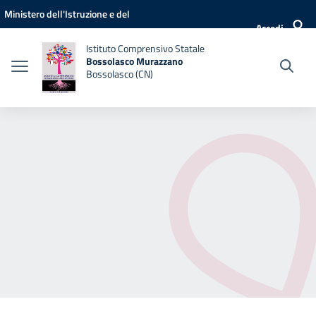
Vai ai contenuti
Vai al menu di navigazione
Vai al footer
Ministero dell'Istruzione e del
Accedi
Merito
Istituto Comprensivo Statale
Bossolasco Murazzano
Bossolasco (CN)