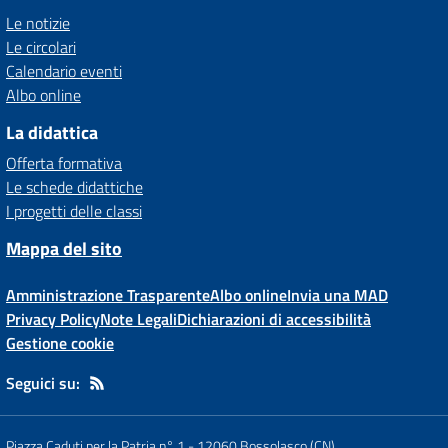
Le notizie
Le circolari
Calendario eventi
Albo online
La didattica
Offerta formativa
Le schede didattiche
I progetti delle classi
Mappa del sito
Amministrazione Trasparente
Albo online
Invia una MAD
Privacy Policy
Note Legali
Dichiarazioni di accessibilità
Gestione cookie
Seguici su:
Piazza Caduti per la Patria n° 1
-
12060 Bossolasco (CN)