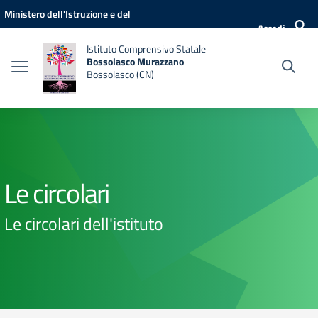
Vai ai contenuti
Vai al menu di navigazione
Vai al footer
Ministero dell'Istruzione e del
Accedi
Merito
Istituto Comprensivo Statale
Bossolasco Murazzano
Bossolasco (CN)
Le circolari
Le circolari dell'istituto