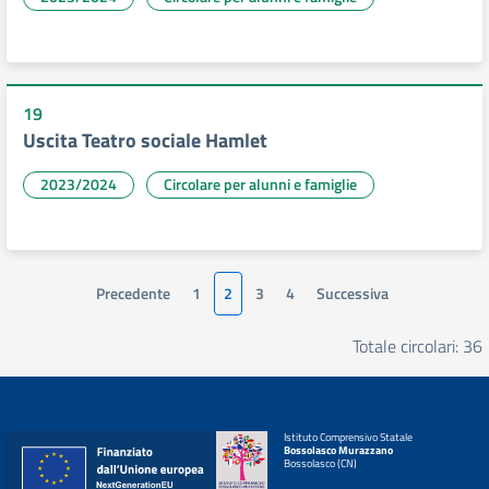
19
Uscita Teatro sociale Hamlet
2023/2024
Circolare per alunni e famiglie
Precedente
1
2
3
4
Successiva
Totale circolari: 36
Istituto Comprensivo Statale
Bossolasco Murazzano
Bossolasco (CN)