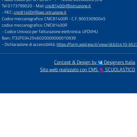
Tel 0173799020
- Mail:
cnic81400r@istruzione.it
- PEC:
cnic81400r@pec.istruzione.it
Codice meccanografico: CNIC81400R
- C.F. 90033090045
codice meccanografico: CNIC81400R
- Codice Univoco per fatturazione elettronica: UFDVHU
Iban:: IT32F0342546020000000010939
- Dichiarazione di accessibilità:
https://form.agid.gov.it/view/dcb2c410-
Concept & Design by
Designers Italia
Sito web realizzato con CMS
SCUOLASTICO