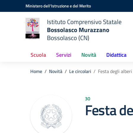
Vai ai contenuti
Vai al menu di navigazione
Vai al footer
Ministero dell'Istruzione e del Merito
Istituto Comprensivo Statale
Bossolasco Murazzano
Bossolasco (CN)
Scuola
Servizi
Novità
Didattica
Home
Novità
Le circolari
Festa degli alberi
30
Festa de