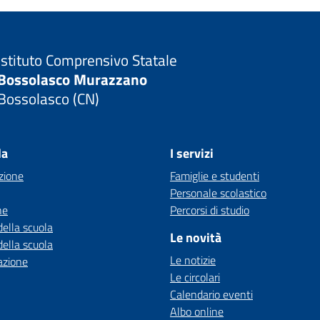
Istituto Comprensivo Statale
Bossolasco Murazzano
Bossolasco (CN)
la
I servizi
zione
Famiglie e studenti
Personale scolastico
ne
Percorsi di studio
della scuola
Le novità
della scuola
Le notizie
azione
Le circolari
Calendario eventi
Albo online