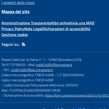
I progetti delle classi
Mappa del sito
Amministrazione Trasparente
Albo online
Invia una MAD
Privacy Policy
Note Legali
Dichiarazioni di accessibilità
Gestione cookie
Seguici su:
Piazza Caduti per la Patria n° 1
-
12060 Bossolasco (CN)
Tel 0173799020
- Mail:
cnic81400r@istruzione.it
- PEC:
cnic81400r@pec.istruzione.it
Codice meccanografico: CNIC81400R
- C.F. 90033090045
codice meccanografico: CNIC81400R
- Codice Univoco per fatturazione elettronica: UFDVHU
Iban:: IT32F0342546020000000010939
- Dichiarazione di accessibilità:
https://form.agid.gov.it/view/dcb2c410-