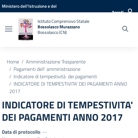
Vai ai contenuti
Vai al menu di navigazione
Vai al footer
Ministero dell'Istruzione e del
Accedi
Merito
Istituto Comprensivo Statale
Bossolasco Murazzano
Bossolasco (CN)
Home
Amministrazione Trasparente
Pagamenti dell' amministrazione
Indicatore di tempestività dei pagamenti
INDICATORE DI TEMPESTIVITA' DEI PAGAMENTI ANNO
2017
INDICATORE DI TEMPESTIVITA'
DEI PAGAMENTI ANNO 2017
Data di protocollo
: --