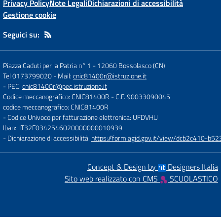
Privacy Policy
Note Legali
Dichiarazioni di accessibilità
Gestione cookie
Seguici su:
Piazza Caduti per la Patria n° 1
-
12060 Bossolasco (CN)
Tel 0173799020
- Mail:
cnic81400r@istruzione.it
- PEC:
cnic81400r@pec.istruzione.it
Codice meccanografico: CNIC81400R
- C.F. 90033090045
codice meccanografico: CNIC81400R
- Codice Univoco per fatturazione elettronica: UFDVHU
Iban:: IT32F0342546020000000010939
- Dichiarazione di accessibilità:
https://form.agid.gov.it/view/dcb2c410-
Concept & Design by
Designers Italia
Sito web realizzato con CMS
SCUOLASTICO