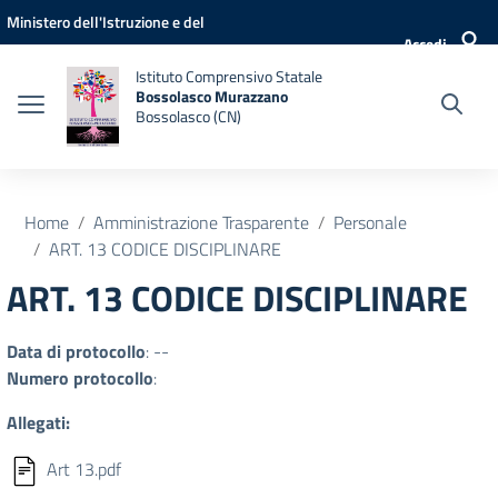
Vai ai contenuti
Vai al menu di navigazione
Vai al footer
Ministero dell'Istruzione e del
Accedi
Merito
Istituto Comprensivo Statale
Bossolasco Murazzano
Bossolasco (CN)
Home
Amministrazione Trasparente
Personale
ART. 13 CODICE DISCIPLINARE
ART. 13 CODICE DISCIPLINARE
Data di protocollo
: --
Numero protocollo
:
Allegati:
Art 13.pdf