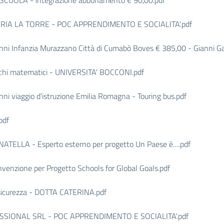
CUOLA - integrazione abbonamento € 90,00.pdf
ARIA LA TORRE - POC APPRENDIMENTO E SOCIALITA'.pdf
i Infanzia Murazzano Città di Cumabò Boves € 385,00 - Gianni Ga
chi matematici - UNIVERSITA' BOCCONI.pdf
 viaggio d'istruzione Emilia Romagna - Touring bus.pdf
pdf
ELLA - Esperto esterno per progetto Un Paese è….pdf
nzione per Progetto Schools for Global Goals.pdf
icurezza - DOTTA CATERINA.pdf
SSIONAL SRL - POC APPRENDIMENTO E SOCIALITA'.pdf