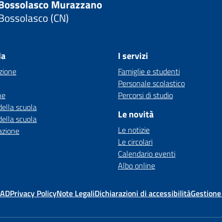
Bossolasco Murazzano
Bossolasco (CN)
la
I servizi
zione
Famiglie e studenti
Personale scolastico
ne
Percorsi di studio
della scuola
Le novità
della scuola
Le notizie
azione
Le circolari
Calendario eventi
Albo online
MAD
Privacy Policy
Note Legali
Dichiarazioni di accessibilità
Gestione