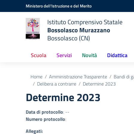
Vai ai contenuti
Vai al menu di navigazione
Vai al footer
Ministero dell'Istruzione e del Merito
Istituto Comprensivo Statale
Bossolasco Murazzano
Bossolasco (CN)
Scuola
Servizi
Novità
Didattica
Home
Amministrazione Trasparente
Bandi di g
Delibera a contrarre
Determine 2023
Determine 2023
Data di protocollo
: --
Numero protocollo
:
Allegati: