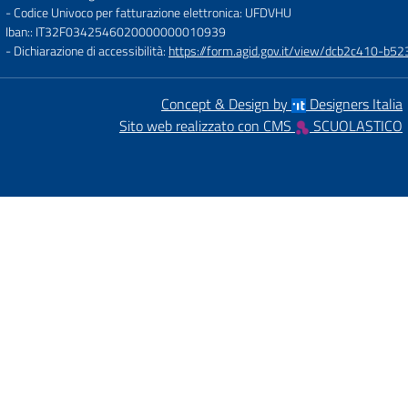
- Codice Univoco per fatturazione elettronica: UFDVHU
Iban:: IT32F0342546020000000010939
- Dichiarazione di accessibilità:
https://form.agid.gov.it/view/dcb2c410-
Concept & Design by
Designers Italia
Sito web realizzato con CMS
SCUOLASTICO