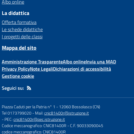
Albo online
La didattica
Offerta formativa
Le schede didattiche
I progetti delle classi
Mappa del sito
Amministrazione Trasparente
Albo online
Invia una MAD
Privacy Policy
Note Legali
Dichiarazioni di accessibilità
Gestione cookie
Seguici su:
Piazza Caduti per la Patria n° 1
-
12060 Bossolasco (CN)
Tel 0173799020
- Mail:
cnic81400r@istruzione.it
- PEC:
cnic81400r@pec.istruzione.it
Codice meccanografico: CNIC81400R
- C.F. 90033090045
codice meccanografico: CNIC81400R