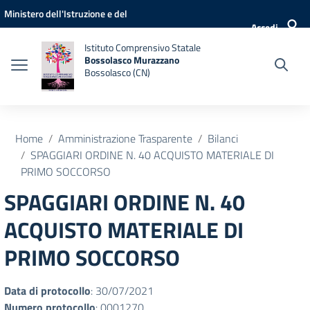
Vai ai contenuti
Vai al menu di navigazione
Vai al footer
Ministero dell'Istruzione e del
Accedi
Merito
Istituto Comprensivo Statale
Bossolasco Murazzano
Bossolasco (CN)
Home
Amministrazione Trasparente
Bilanci
SPAGGIARI ORDINE N. 40 ACQUISTO MATERIALE DI
PRIMO SOCCORSO
SPAGGIARI ORDINE N. 40
ACQUISTO MATERIALE DI
PRIMO SOCCORSO
Data di protocollo
: 30/07/2021
Numero protocollo
: 0001270