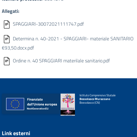
Allegati:
SPAGGIARI-30072021111747.pdf
Determina n. 40-2021 - SPAGGIARI- materiale SANITARIO
€93,50.docx.pdf
Ordine n. 40 SPAGGIARI materilale sanitario.pdf
Istituto Comprensivo Statale
Bossolasco Murazzano
Bossolasco (CN)
Link esterni