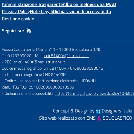
Amministrazione Trasparente
Albo online
Invia una MAD
Privacy Policy
Note Legali
Dichiarazioni di accessibilità
Gestione cookie
Seguici su:
Piazza Caduti per la Patria n° 1
-
12060 Bossolasco (CN)
Tel 0173799020
- Mail:
cnic81400r@istruzione.it
- PEC:
cnic81400r@pec.istruzione.it
Codice meccanografico: CNIC81400R
- C.F. 90033090045
codice meccanografico: CNIC81400R
- Codice Univoco per fatturazione elettronica: UFDVHU
Iban:: IT32F0342546020000000010939
- Dichiarazione di accessibilità:
https://form.agid.gov.it/view/dcb2c410-
Concept & Design by
Designers Italia
Sito web realizzato con CMS
SCUOLASTICO