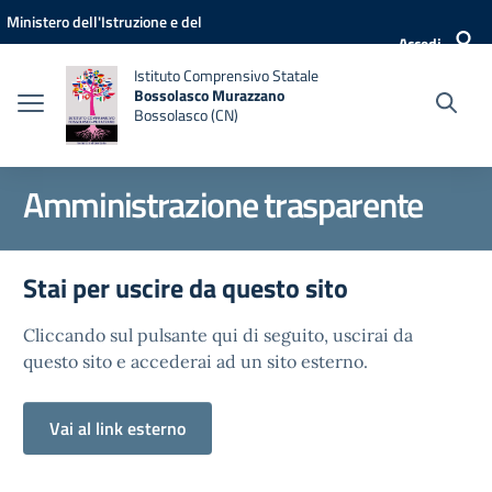
Vai ai contenuti
Vai al menu di navigazione
Vai al footer
Ministero dell'Istruzione e del
Accedi
Merito
Istituto Comprensivo Statale
Bossolasco Murazzano
Bossolasco (CN)
Amministrazione trasparente
Stai per uscire da questo sito
Cliccando sul pulsante qui di seguito, uscirai da
questo sito e accederai ad un sito esterno.
Vai al link esterno