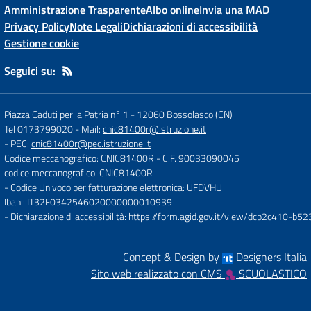
Amministrazione Trasparente
Albo online
Invia una MAD
Privacy Policy
Note Legali
Dichiarazioni di accessibilità
Gestione cookie
Seguici su:
Piazza Caduti per la Patria n° 1
-
12060 Bossolasco (CN)
Tel 0173799020
- Mail:
cnic81400r@istruzione.it
- PEC:
cnic81400r@pec.istruzione.it
Codice meccanografico: CNIC81400R
- C.F. 90033090045
codice meccanografico: CNIC81400R
- Codice Univoco per fatturazione elettronica: UFDVHU
Iban:: IT32F0342546020000000010939
- Dichiarazione di accessibilità:
https://form.agid.gov.it/view/dcb2c410-
Concept & Design by
Designers Italia
Sito web realizzato con CMS
SCUOLASTICO