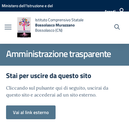
Vai ai contenuti
Vai al menu di navigazione
Vai al footer
Ministero dell'Istruzione e del
Accedi
Merito
Istituto Comprensivo Statale
Bossolasco Murazzano
Bossolasco (CN)
Amministrazione trasparente
Stai per uscire da questo sito
Cliccando sul pulsante qui di seguito, uscirai da
questo sito e accederai ad un sito esterno.
Vai al link esterno